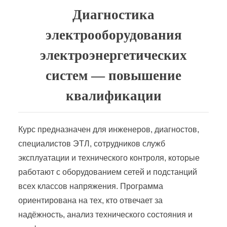
Диагностика
Реализации электрической энергии
электрооборудования
Сервис энергетического оборудования и энергоаудит
электроэнергетических
систем — повышение
Снабжение энергетических предприятий (организаций)
квалификации
Современные методы контроля работы энергетического оборудования
Курс предназначен для инженеров, диагностов,
Сотрудник района электрических сетей
специалистов ЭТЛ, сотрудников служб
эксплуатации и технического контроля, которые
работают с оборудованием сетей и подстанций
Технологическое присоединение мощностей к электрическим сетям
всех классов напряжения. Программа
ориентирована на тех, кто отвечает за
Эксплуатация инженерных электротехнических средств
надёжность, анализ технического состояния и