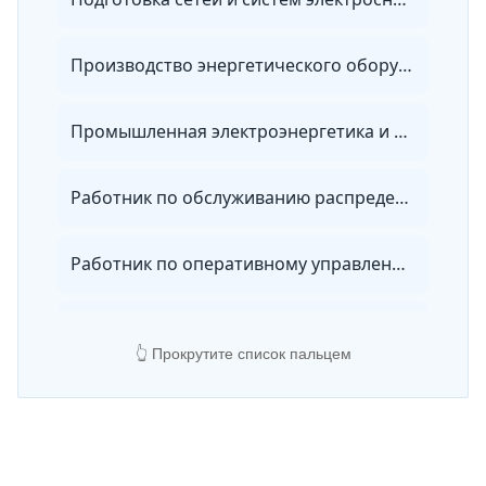
Производство энергетического оборудования
Промышленная электроэнергетика и теплоэнергетика
Работник по обслуживанию распределительных сетей 0,4 &#8212; 20 кВ
Работник по оперативному управлению малыми гидроэлектростанциями
Работник по организации эксплуатации электротехнического оборудования тепловой электростанции
👆 Прокрутите список пальцем
Работник по проектированию интеллектуальных систем управления в электроэнергетике
Работник района электрических сетей