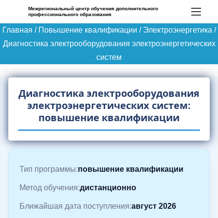
П
Межрегиональный центр обучения дополнительного
профессионального образования
е
Главная
/
Повышение квалификации
/
Электроэнергетика
/
р
Диагностика электрооборудования электроэнергетических
е
систем
й
т
и
Диагностика электрооборудования
к
электроэнергетических систем:
с
повышение квалификации
о
д
е
Тип программы:
повышение квалификации
р
ж
Метод обучения:
дистанционно
и
Ближайшая дата поступления:
август 2026
м