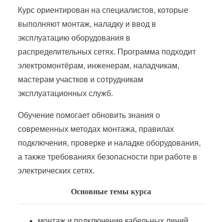
Курс ориентирован на специалистов, которые
Производство энергетического оборудования
выполняют монтаж, наладку и ввод в
эксплуатацию оборудования в
Промышленная электроэнергетика и теплоэнергетика
распределительных сетях. Программа подходит
электромонтёрам, инженерам, наладчикам,
Работник по обслуживанию распределительных сетей 0,4 &#8212; 20 кВ
мастерам участков и сотрудникам
эксплуатационных служб.
Работник по оперативному управлению малыми гидроэлектростанциями
Обучение помогает обновить знания о
современных методах монтажа, правилах
Работник по организации эксплуатации электротехнического оборудования тепловой электростанции
подключения, проверке и наладке оборудования,
а также требованиях безопасности при работе в
Работник по проектированию интеллектуальных систем управления в электроэнергетике
электрических сетях.
Основные темы курса
Работник района электрических сетей
монтаж и подключение кабельных линий,