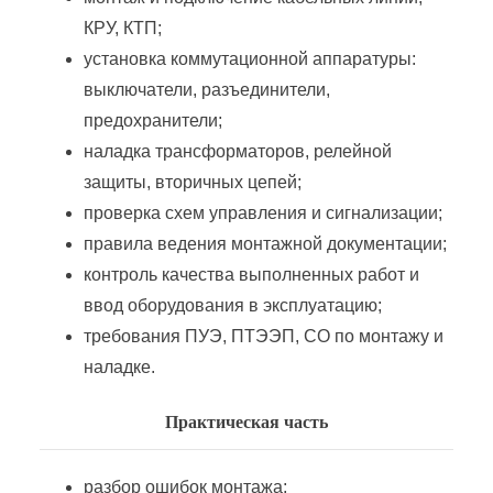
Реализации электрической энергии
КРУ, КТП;
установка коммутационной аппаратуры:
Сервис энергетического оборудования и энергоаудит
выключатели, разъединители,
предохранители;
Снабжение энергетических предприятий (организаций)
наладка трансформаторов, релейной
защиты, вторичных цепей;
Современные методы контроля работы энергетического оборудования
проверка схем управления и сигнализации;
правила ведения монтажной документации;
контроль качества выполненных работ и
Сотрудник района электрических сетей
ввод оборудования в эксплуатацию;
требования ПУЭ, ПТЭЭП, СО по монтажу и
Технологическое присоединение мощностей к электрическим сетям
наладке.
Эксплуатация инженерных электротехнических средств
Практическая часть
Эксплуатация распределительных электрических сетей
разбор ошибок монтажа;