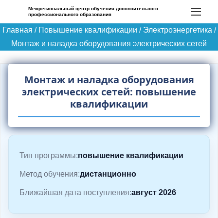
П
Межрегиональный центр обучения дополнительного
профессионального образования
е
Главная
/
Повышение квалификации
/
Электроэнергетика
/
р
Монтаж и наладка оборудования электрических сетей
е
й
т
Монтаж и наладка оборудования
и
электрических сетей: повышение
к
квалификации
с
о
д
Тип программы:
повышение квалификации
е
р
Метод обучения:
дистанционно
ж
Ближайшая дата поступления:
август 2026
и
м