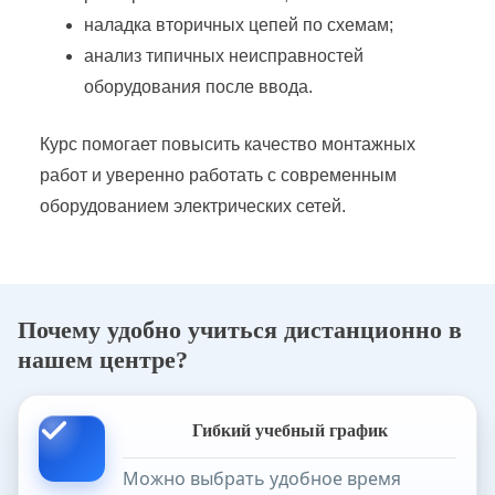
наладка вторичных цепей по схемам;
Эксплуатация электрических сетей ПЭС
анализ типичных неисправностей
оборудования после ввода.
Эксплуатация электротехнических установок
Курс помогает повысить качество монтажных
работ и уверенно работать с современным
Эксплуатация энергохозяйства предприятий
оборудованием электрических сетей.
Почему удобно учиться дистанционно в
нашем центре?
Гибкий учебный график
Можно выбрать удобное время