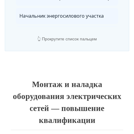
Начальник энергосилового участка
Новые решения в управлении энергетикой предприятия
👆 Прокрутите список пальцем
Нормы и правила работы в электротехнических лабораториях
Объекты электросетевого хозяйства
Монтаж и наладка
Оперативное обслуживание электроустановок и электрооборудования
оборудования электрических
сетей — повышение
Организация электротехнической лаборатории
квалификации
Подготовка сетей и систем электроснабжения