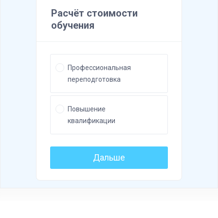
о
м
у