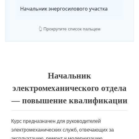
Начальник энергосилового участка
Новые решения в управлении энергетикой предприятия
👆 Прокрутите список пальцем
Нормы и правила работы в электротехнических лабораториях
Объекты электросетевого хозяйства
Начальник
Оперативное обслуживание электроустановок и электрооборудования
электромеханического отдела
— повышение квалификации
Организация электротехнической лаборатории
Курс предназначен для руководителей
Подготовка сетей и систем электроснабжения
электромеханических служб, отвечающих за
эксплуатацию, ремонт и модернизацию