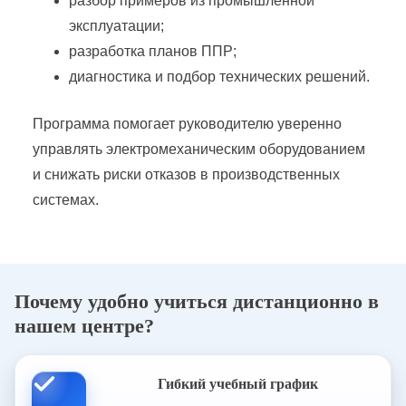
разбор примеров из промышленной
Эксплуатация электрических сетей ПЭС
эксплуатации;
разработка планов ППР;
диагностика и подбор технических решений.
Эксплуатация электротехнических установок
Программа помогает руководителю уверенно
Эксплуатация энергохозяйства предприятий
управлять электромеханическим оборудованием
и снижать риски отказов в производственных
системах.
Почему удобно учиться дистанционно в
нашем центре?
Гибкий учебный график