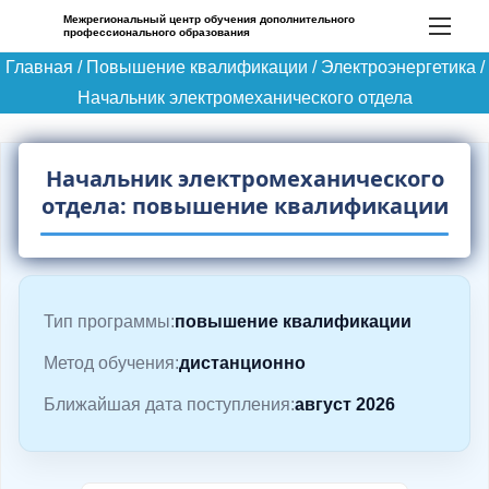
П
Межрегиональный центр обучения дополнительного
профессионального образования
е
Главная
/
Повышение квалификации
/
Электроэнергетика
/
р
Начальник электромеханического отдела
е
й
т
Начальник электромеханического
и
отдела: повышение квалификации
к
с
о
д
Тип программы:
повышение квалификации
е
Метод обучения:
дистанционно
р
Ближайшая дата поступления:
август 2026
ж
и
м