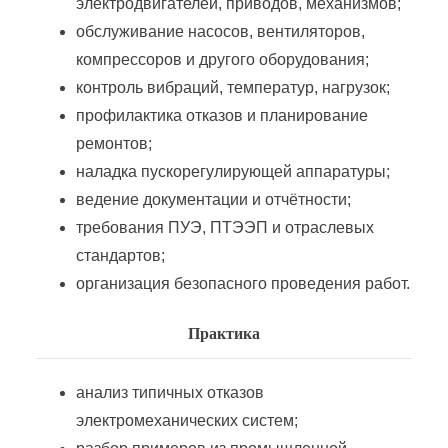
электродвигателей, приводов, механизмов;
обслуживание насосов, вентиляторов,
Сервис энергетического оборудования и энергоаудит
компрессоров и другого оборудования;
контроль вибраций, температур, нагрузок;
Снабжение энергетических предприятий (организаций)
профилактика отказов и планирование
ремонтов;
Современные методы контроля работы энергетического оборудования
наладка пускорегулирующей аппаратуры;
ведение документации и отчётности;
требования ПУЭ, ПТЭЭП и отраслевых
Сотрудник района электрических сетей
стандартов;
организация безопасного проведения работ.
Технологическое присоединение мощностей к электрическим сетям
Практика
Эксплуатация инженерных электротехнических средств
анализ типичных отказов
Эксплуатация распределительных электрических сетей
электромеханических систем;