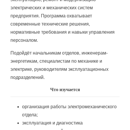
Производство энергетического оборудования
электрических и механических систем
предприятия. Программа охватывает
Промышленная электроэнергетика и теплоэнергетика
современные технические решения,
нормативные требования и навыки управления
Работник по обслуживанию распределительных сетей 0,4 &#8212; 20 кВ
персоналом.
Подойдёт начальникам отделов, инженерам-
Работник по оперативному управлению малыми гидроэлектростанциями
энергетикам, специалистам по механике и
электрике, руководителям эксплуатационных
Работник по организации эксплуатации электротехнического оборудования тепловой электростанции
подразделений.
Что изучается
Работник по проектированию интеллектуальных систем управления в электроэнергетике
организация работы электромеханического
Работник района электрических сетей
отдела;
эксплуатация и диагностика
Реализации электрической энергии