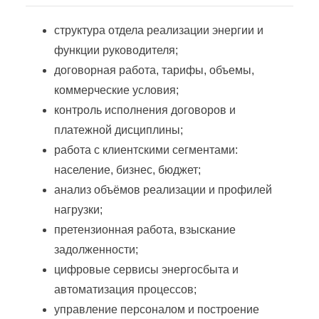
Работник района электрических сетей
структура отдела реализации энергии и
Реализации электрической энергии
функции руководителя;
договорная работа, тарифы, объемы,
Сервис энергетического оборудования и энергоаудит
коммерческие условия;
контроль исполнения договоров и
платежной дисциплины;
Снабжение энергетических предприятий (организаций)
работа с клиентскими сегментами:
население, бизнес, бюджет;
Современные методы контроля работы энергетического оборудования
анализ объёмов реализации и профилей
нагрузки;
Сотрудник района электрических сетей
претензионная работа, взыскание
задолженности;
Технологическое присоединение мощностей к электрическим сетям
цифровые сервисы энергосбыта и
автоматизация процессов;
Эксплуатация инженерных электротехнических средств
управление персоналом и построение