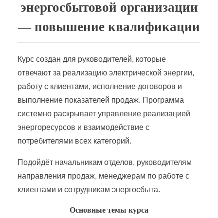
энергосбытовой организации
Подготовка сетей и систем электроснабжения
— повышение квалификации
Производство энергетического оборудования
Курс создан для руководителей, которые
Промышленная электроэнергетика и теплоэнергетика
отвечают за реализацию электрической энергии,
работу с клиентами, исполнение договоров и
Работник по обслуживанию распределительных сетей 0,4 &#8212; 20 кВ
выполнение показателей продаж. Программа
системно раскрывает управление реализацией
энергоресурсов и взаимодействие с
Работник по оперативному управлению малыми гидроэлектростанциями
потребителями всех категорий.
Работник по организации эксплуатации электротехнического оборудования тепловой электростанции
Подойдёт начальникам отделов, руководителям
направления продаж, менеджерам по работе с
Работник по проектированию интеллектуальных систем управления в электроэнергетике
клиентами и сотрудникам энергосбыта.
Основные темы курса