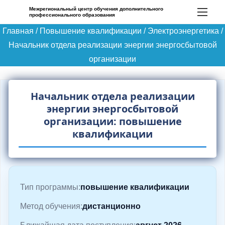
П
Межрегиональный центр обучения дополнительного
профессионального образования
е
Главная
/
Повышение квалификации
/
Электроэнергетика
/
р
Начальник отдела реализации энергии энергосбытовой
е
организации
й
т
и
Начальник отдела реализации
к
энергии энергосбытовой
с
организации: повышение
квалификации
о
д
е
р
Тип программы:
повышение квалификации
ж
и
Метод обучения:
дистанционно
м