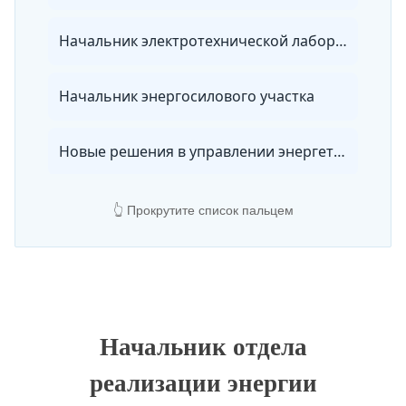
Начальник электротехнической лаборатории
Начальник энергосилового участка
Новые решения в управлении энергетикой предприятия
Нормы и правила работы в электротехнических лабораториях
👆 Прокрутите список пальцем
Объекты электросетевого хозяйства
Оперативное обслуживание электроустановок и электрооборудования
Начальник отдела
Организация электротехнической лаборатории
реализации энергии