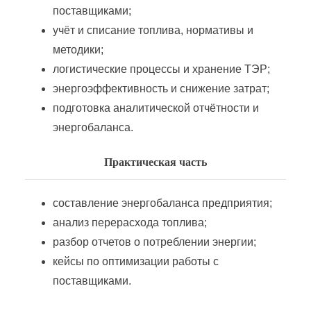
Реализации электрической энергии
поставщиками;
учёт и списание топлива, нормативы и
Сервис энергетического оборудования и энергоаудит
методики;
логистические процессы и хранение ТЭР;
энергоэффективность и снижение затрат;
Снабжение энергетических предприятий (организаций)
подготовка аналитической отчётности и
энергобаланса.
Современные методы контроля работы энергетического оборудования
Практическая часть
Сотрудник района электрических сетей
составление энергобаланса предприятия;
Технологическое присоединение мощностей к электрическим сетям
анализ перерасхода топлива;
разбор отчетов о потреблении энергии;
Эксплуатация инженерных электротехнических средств
кейсы по оптимизации работы с
поставщиками.
Эксплуатация распределительных электрических сетей