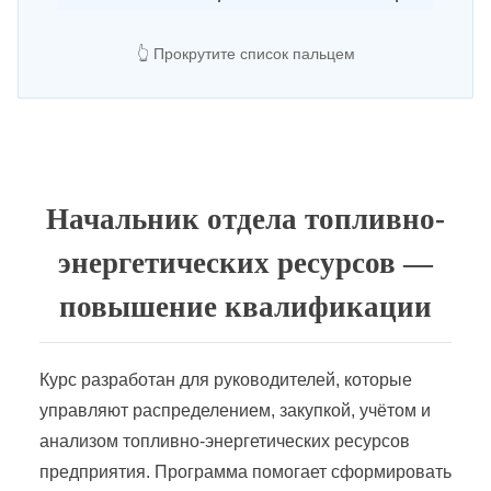
👆 Прокрутите список пальцем
Начальник энергосилового участка
Новые решения в управлении энергетикой предприятия
Нормы и правила работы в электротехнических лабораториях
Начальник отдела топливно-
энергетических ресурсов —
Объекты электросетевого хозяйства
повышение квалификации
Оперативное обслуживание электроустановок и электрооборудования
Курс разработан для руководителей, которые
Организация электротехнической лаборатории
управляют распределением, закупкой, учётом и
анализом топливно-энергетических ресурсов
Подготовка сетей и систем электроснабжения
предприятия. Программа помогает сформировать