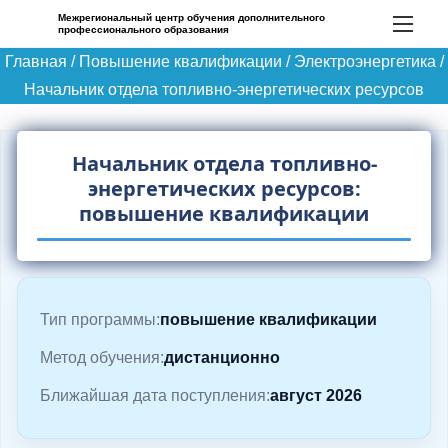
П
Межрегиональный центр обучения дополнительного
профессионального образования
е
Главная
/
Повышение квалификации
/
Электроэнергетика
/
р
Начальник отдела топливно-энергетических ресурсов
е
й
т
Начальник отдела топливно-
и
энергетических ресурсов:
к
повышение квалификации
с
о
д
Тип программы:
повышение квалификации
е
р
Метод обучения:
дистанционно
ж
Ближайшая дата поступления:
август 2026
и
м