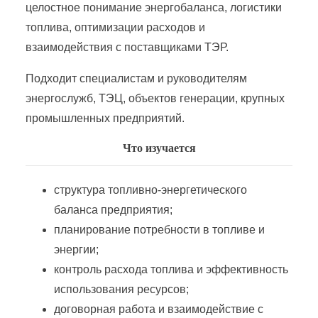
целостное понимание энергобаланса, логистики
Производство энергетического оборудования
топлива, оптимизации расходов и
взаимодействия с поставщиками ТЭР.
Промышленная электроэнергетика и теплоэнергетика
Подходит специалистам и руководителям
энергослужб, ТЭЦ, объектов генерации, крупных
Работник по обслуживанию распределительных сетей 0,4 &#8212; 20 кВ
промышленных предприятий.
Что изучается
Работник по оперативному управлению малыми гидроэлектростанциями
структура топливно-энергетического
Работник по организации эксплуатации электротехнического оборудования тепловой электростанции
баланса предприятия;
планирование потребности в топливе и
Работник по проектированию интеллектуальных систем управления в электроэнергетике
энергии;
контроль расхода топлива и эффективность
Работник района электрических сетей
использования ресурсов;
договорная работа и взаимодействие с