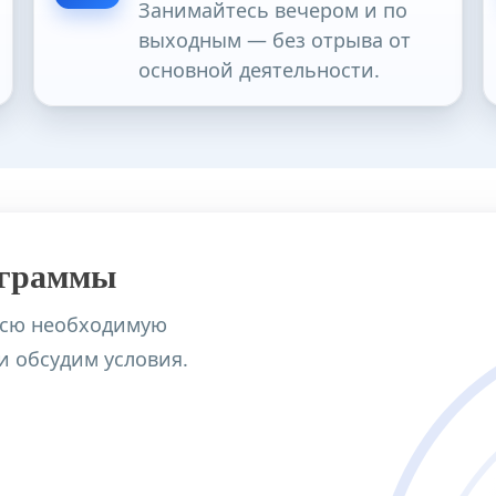
Занимайтесь вечером и по
выходным — без отрыва от
основной деятельности.
огия
ограммы
терапия)
всю необходимую
зовательном учреждении
 обсудим условия.
м консультировании