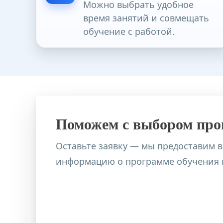
Можно выбрать удобное
Пенитенциарная психология
время занятий и совмещать
обучение с работой.
Практическая нейропсихология
Практическая перинатальная психол
Практический психолог
Поможем с выбором пр
Прикладной анализ поведения (АВА-
Оставьте заявку — мы предоставим 
Профориентационная работа в обра
информацию о программе обучения и
Психодиагностика в психологическо
Психолог в социальной сфере