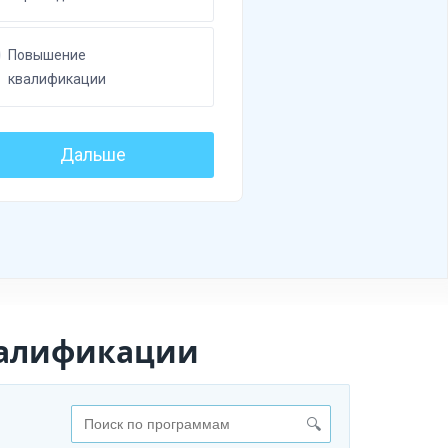
валификации
🔍