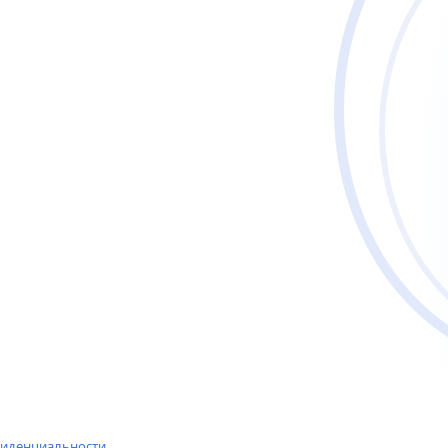
 занятий фитнесом
и психологическая диагностика личности
аутического спектра
фиденциальности
.