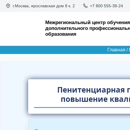
П
г.Москва, ярославская дом 8 к. 2
+7 800 555-38-24
е
р
Межрегиональный центр обучения
дополнительного профессиональн
е
образования
й
т
Главная
/
и
к
с
о
Пенитенциарная п
д
повышение ква
е
р
ж