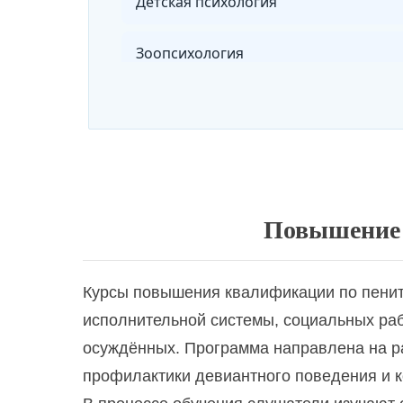
Детская психология
Зоопсихология
Иппотерапия
Клиент-центрированная психотерап
Клиническая психология
Повышение 
Когнитивно-поведенческая психотер
Курсы повышения квалификации по пенит
Коучинг в индивидуальном психолог
исполнительной системы, социальных раб
осуждённых. Программа направлена на ра
Коучинг в обучении и профессионал
профилактики девиантного поведения и к