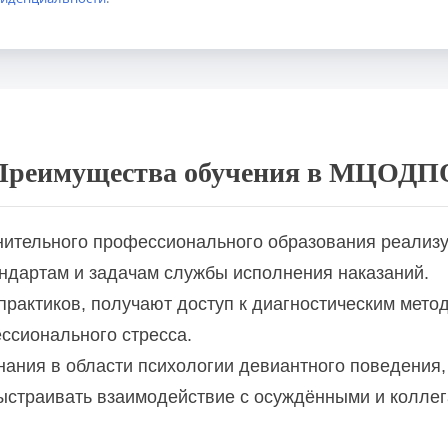
щевому поведению
 с помощью метода Ф. Шапиро
Преимущества обучения в МЦОДП
ной сфере
ительного профессионального образования реализу
ультировании
дартам и задачам службы исполнения наказаний.
рактиков, получают доступ к диагностическим мето
терапия
ссионального стресса.
нания в области психологии девиантного поведения,
ыстраивать взаимодействие с осуждёнными и коллег
ная психотерапия в практике психолога