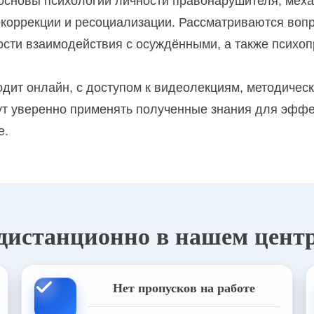
основы психологии личности правонарушителя, меха
окоррекции и ресоциализации. Рассматриваются воп
ости взаимодействия с осуждёнными, а также псих
ы в практике работы психолога
 коррекция в детском возрасте
ит онлайн, с доступом к видеолекциям, методическ
ут уверенно применять полученные знания для эффе
е.
ология менеджмента
 дистанционно в нашем цент
Нет пропусков на работе