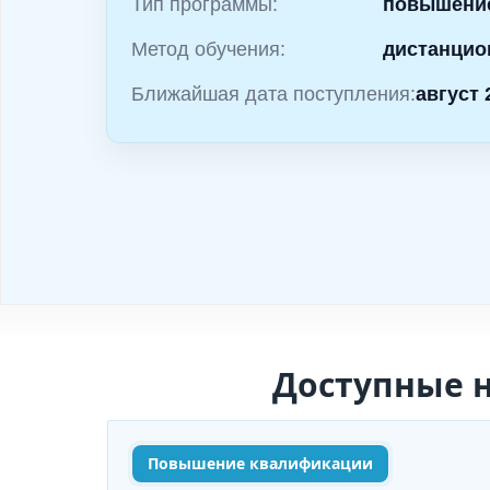
и
Тип программы:
повышени
м
Метод обучения:
дистанцио
о
Ближайшая дата поступления:
август 
м
у
Доступные 
Повышение квалификации