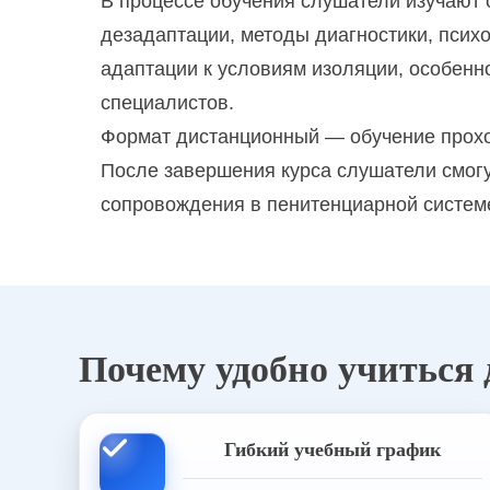
В процессе обучения слушатели изучают 
Кризисный психолог
дезадаптации, методы диагностики, псих
адаптации к условиям изоляции, особенн
Метафорические ассоциативные карт
специалистов.
Нейропсихологическая диагностика и
Формат дистанционный — обучение проход
После завершения курса слушатели смог
Нейропсихология детского возраста
сопровождения в пенитенциарной систем
Организационная психология. Псих
Патопсихолог
Почему удобно учиться
Педагог-психолог
Педагог-психолог в ДОУ
Гибкий учебный график