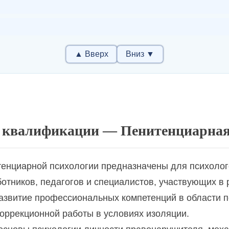
▲ Вверх
Вниз ▼
ия
квалификации — Пенитенциарная
апия
енциарной психологии предназначены для психолого
ическом консультировании
отников, педагогов и специалистов, участвующих в
звитие профессиональных компетенций в области п
ьном развитии персонала
оррекционной работы в условиях изоляции.