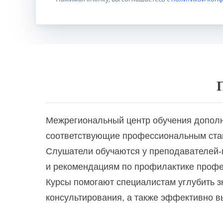
Психология по коррекции веса и пи
Психосоматика у детей
Психотерапия эмоциональных травм
Реабилитационная работа в социаль
Межрегиональный центр обучения дополн
Сексология в психологическом конс
соответствующие профессиональным стан
Слушатели обучаются у преподавателей-п
Сексуальная супружеская семейная 
и рекомендациям по профилактике профе
Курсы помогают специалистам углубить з
Семейная психология
консультирования, а также эффективно в
Символдрама: кататимно-имагинатив