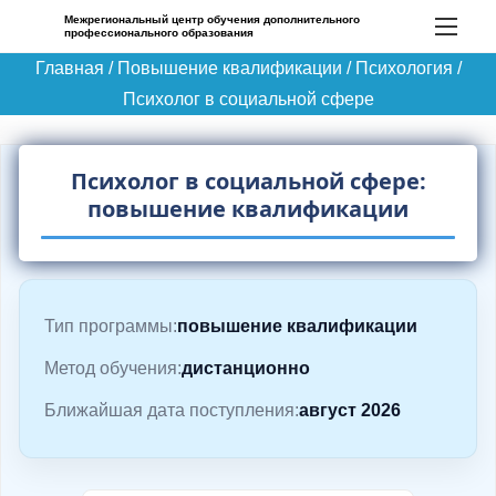
П
Межрегиональный центр обучения дополнительного
профессионального образования
е
Главная
/
Повышение квалификации
/
Психология
/
р
Психолог в социальной сфере
е
й
т
Психолог в социальной сфере:
и
повышение квалификации
к
с
о
д
Тип программы:
повышение квалификации
е
Метод обучения:
дистанционно
р
Ближайшая дата поступления:
август 2026
ж
и
м