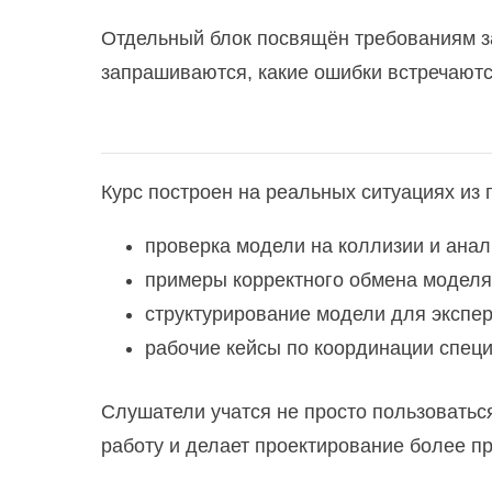
Системы отопления в частном доме:
Отдельный блок посвящён требованиям за
запрашиваются, какие ошибки встречаются
Специалист по охране труда
Схема планировочной организации з
Курс построен на реальных ситуациях из 
Технологические процессы в строите
проверка модели на коллизии и анал
Ценообразование и сметное нормиро
примеры корректного обмена моделя
структурирование модели для экспер
Электроснабжение зданий и населенн
рабочие кейсы по координации специ
Слушатели учатся не просто пользоватьс
работу и делает проектирование более пр