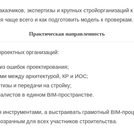
 проектирование, монтаж, обслуживание
казчиков, экспертизы и крупных стройорганизаций к
 чаще всего и как подготовить модель к проверкам.
Практическая направленность
емельного участка
проектных организаций:
льстве
из ошибок проектирования;
вание в строительстве. Составление смет в программе
ми между архитектурой, КР и ИОС;
тизы и передачи на стройку;
ых мест: база для инженеров-строителей
алистов в едином BIM-пространстве.
я инструментами, а выстраивать грамотный BIM-проц
озрачным для всех участников строительства.