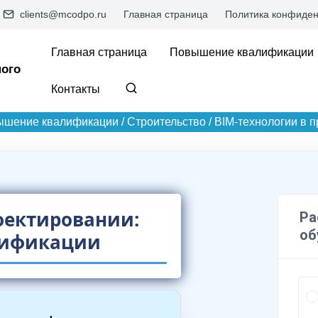
clients@mcodpo.ru
Главная страница
Политика конфиден
Главная страница
Повышение квалификации
ого
Контакты
ышение квалификации
/
Строительство
/
BIM-технологии в 
оектировании:
лификации