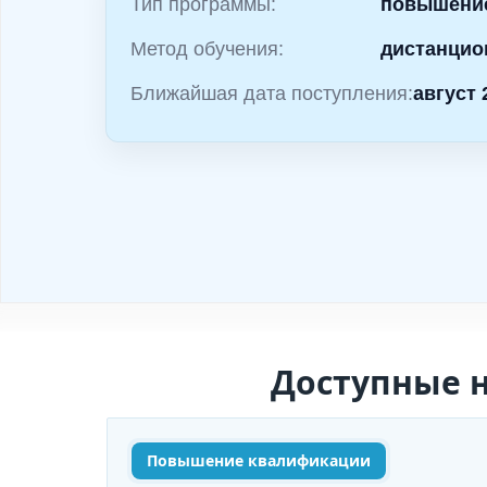
и
Тип программы:
повышени
м
Метод обучения:
дистанцио
о
Ближайшая дата поступления:
август 
м
у
Доступные 
Повышение квалификации