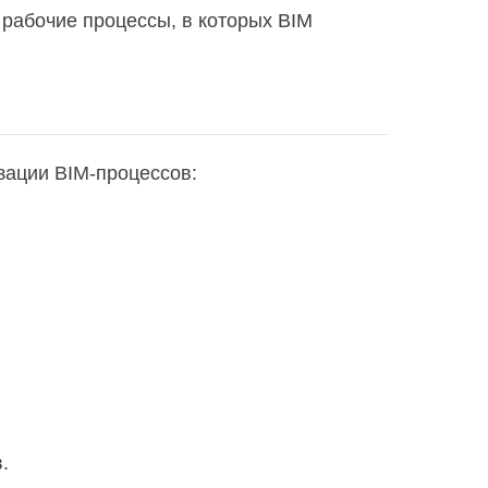
 рабочие процессы, в которых BIM
зации BIM-процессов:
Проектирование систем водоснабжения и водоотведения при строительстве и реконструкции объектов капитального строительства
.