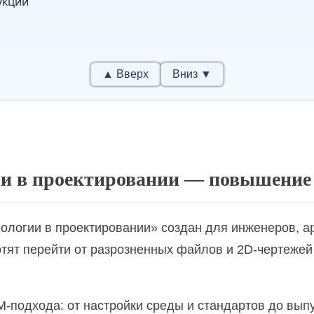
укции
▲ Вверх
Вниз ▼
ойство территорий
нтерьер в живописи и рисунке
ии в проектировании — повышение
логии в проектировании» создан для инженеров, ар
а инвалидов к объектам капитального строительства 
отят перейти от разрозненных файлов и 2D-чертеже
-подхода: от настройки среды и стандартов до вып