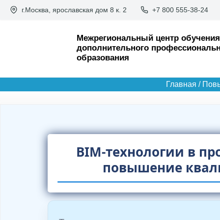
П
г.Москва, ярославская дом 8 к. 2
+7 800 555-38-24
е
р
Межрегиональный центр обучения
дополнительного профессиональн
е
образования
й
т
Главная
/
Пов
и
к
с
о
BIM-технологии в пр
д
повышение ква
е
р
ж