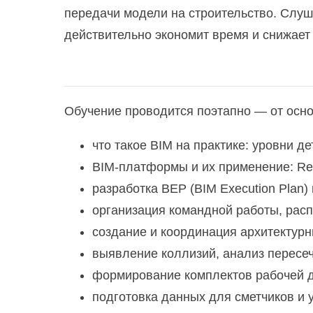
Методы и технология проведения ст
передачи модели на строительство. Слуш
действительно экономит время и снижает
Метрология, стандартизация, сертиф
Обследование и усиление зданий и 
Обучение проводится поэтапно — от осн
Осуществление строительного конт
что такое BIM на практике: уровни д
Платформа nanoCAD. Базовый курс
BIM-платформы и их применение: Rev
разработка BEP (BIM Execution Plan)
Проектирование конструкций зданий в
организация командной работы, расп
создание и координация архитектурн
выявление коллизий, анализ пересеч
формирование комплектов рабочей 
Проектная документация и архитект
подготовка данных для сметчиков и 