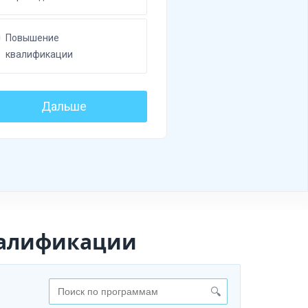
валификации
🔍