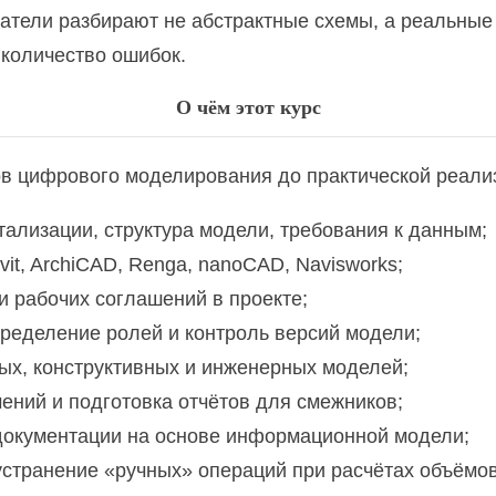
роительного контроля
атели разбирают не абстрактные схемы, а реальные
 количество ошибок.
икация и контроль качества
О чём этот курс
сооружений
ов цифрового моделирования до практической реали
роля за выполняемыми работами
етализации, структура модели, требования к данным;
it, ArchiCAD, Renga, nanoCAD, Navisworks;
 и рабочих соглашений в проекте;
 Revit Structure. Базовый курс
ределение ролей и контроль версий модели;
ых, конструктивных и инженерных моделей;
ений и подготовка отчётов для смежников;
документации на основе информационной модели;
урно-строительная графика
устранение «ручных» операций при расчётах объёмов