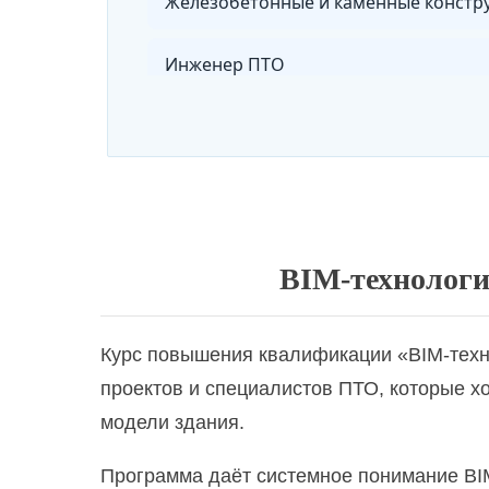
Железобетонные и каменные констр
Инженер ПТО
Инженерная графика
Инженерная подготовка и благоустр
Ландшафт, архитектурные детали и и
BIM-технолог
Ландшафтная архитектура и дизайн
Курс повышения квалификации «BIM-техно
Мероприятия по обеспечению доступ
проектов и специалистов ПТО, которые х
модели здания.
Металлические конструкции
Программа даёт системное понимание BIM