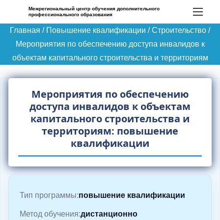
П
Межрегиональный центр обучения дополнительного
профессионального образования
е
Главная
/
Повышение квалификации
/
Строительство
/
р
Мероприятия по обеспечению доступа инвалидов к
е
объектам капитального строительства и территориям
й
т
и
Мероприятия по обеспечению
к
доступа инвалидов к объектам
с
капитального строительства и
территориям: повышение
о
квалификации
д
е
р
ж
Тип программы:
повышение квалификации
и
м
Метод обучения:
дистанционно