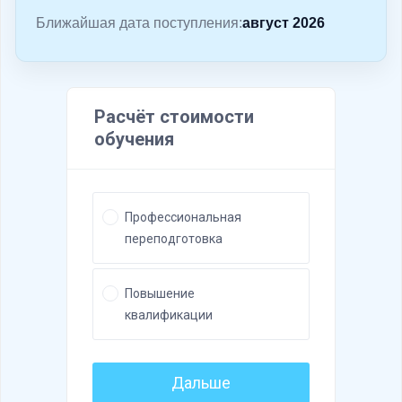
о
Ближайшая дата поступления:
август 2026
м
у