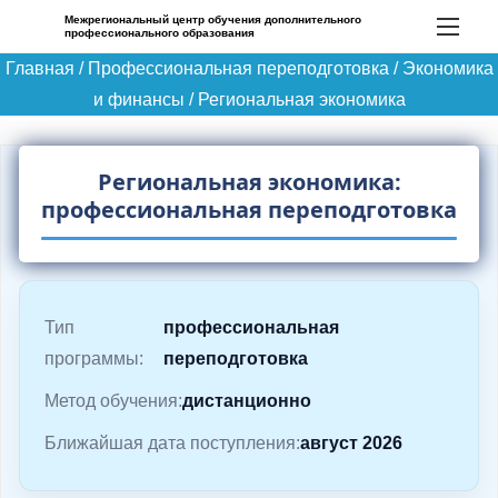
П
Межрегиональный центр обучения дополнительного
профессионального образования
е
Главная
/
Профессиональная переподготовка
/
Экономика
р
и финансы
/
Региональная экономика
е
й
т
Региональная экономика:
и
профессиональная переподготовка
к
с
о
д
Тип
профессиональная
е
программы:
переподготовка
р
Метод обучения:
дистанционно
ж
Ближайшая дата поступления:
август 2026
и
м