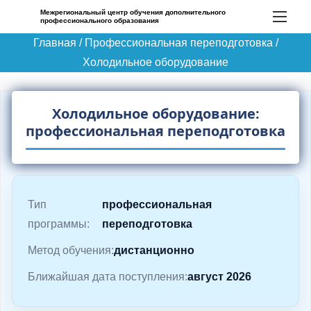
П
Межрегиональный центр обучения дополнительного
профессионального образования
е
Главная
/
Профессиональная переподготовка
/
р
Холодильное оборудование
е
й
т
Холодильное оборудование:
и
профессиональная переподготовка
к
с
о
д
Тип
профессиональная
е
программы:
переподготовка
р
Метод обучения:
дистанционно
ж
Ближайшая дата поступления:
август 2026
и
м