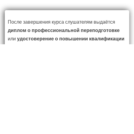
После завершения курса слушателям выдаётся
диплом о профессиональной переподготовке
или
удостоверение о повышении квалификации
— документы
установленного образца
,
подтверждающие квалификацию специалиста по
холодильному оборудованию. Все сведения о
выпускниках заносятся в федеральную систему
ФИС ФРДО
, где можно проверить подлинность
документа.
Диплом подтверждает инженерную компетентность
и открывает возможности для работы в
промышленности, энергетике и сервисных
компаниях.