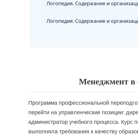
Менеджмент в образовании: обеспеч
Музыкальное воспитание и эстетичес
Общая педагогика: теория и методик
Менеджмент в 
Олигофренопедагогика. Коррекционн
Программа профессиональной переподгото
перейти на управленческие позиции: дир
администратор учебного процесса. Курс п
выполняла требования к качеству образо