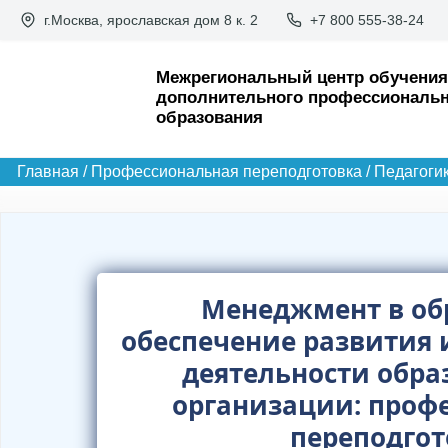
П
г.Москва, ярославская дом 8 к. 2
+7 800 555-38-24
е
р
Межрегиональный центр обучения
дополнительного профессиональн
е
образования
й
т
Главная
/
Профессиональная переподготовка
/
Педагоги
и
к
с
о
Менеджмент в об
д
обеспечение развития 
е
деятельности обра
р
организации: проф
ж
переподгот