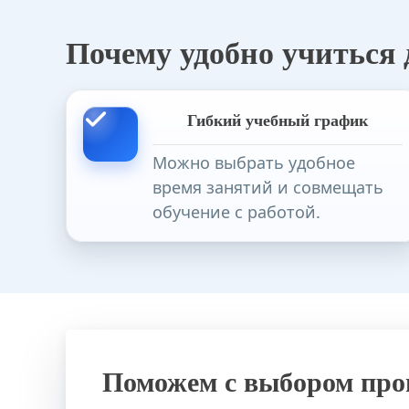
Почему удобно учиться
Преподавание народных художестве
Гибкий учебный график
Можно выбрать удобное
Специальное (дефектологическое) о
время занятий и совмещать
обучение с работой.
Старший вожатый. Педагогическое 
Поможем с выбором пр
Учитель английского языка в начал