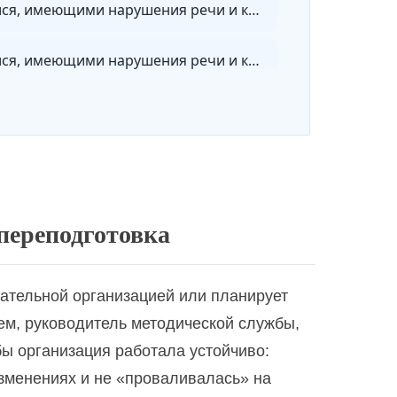
Логопедия. Содержание и организация коррекционно-педагогической работы с обучающимися, имеющими нарушения речи и коммуникации, с дополнительной специализацией в области дефектологии
Логопедия. Содержание и организация коррекционно-педагогической работы с обучающимися, имеющими нарушения речи и коммуникации, с дополнительной специализацией в области дошкольной дефектологии
ательной организации
переподготовка
кта в условиях реализации ФГОС
ательной организацией или планирует
Организация психолого-педагогических условий развития и поддержки одаренных детей в современном образовательном пространстве
ем, руководитель методической службы,
бы организация работала устойчиво:
Педагог-воспитатель группы продленного дня. Проектирование и реализация учебно-воспитательной деятельности в рамках ФГОС
изменениях и не «проваливалась» на