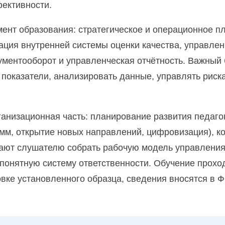
фективности.
ие и реализация социально-педагогической деятельнос
ент образования: стратегическое и операционное п
 образования с дополнительной подготовкой в области 
ция внутренней системы оценки качества, управлен
ументооборот и управленческая отчётность. Важный
образования в рамках реализации ФГОС
ть показатели, анализировать данные, управлять ри
общего и дошкольного образования
ганизационная часть: планирование развития педаго
ия
мм, открытие новых направлений, цифровизация), 
ают слушателю собрать рабочую модель управления:
, понятную систему ответственности. Обучение прох
вке установленного образца, сведения вносятся в