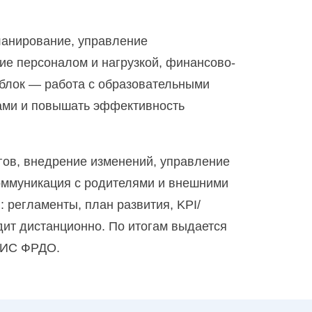
ти в рамках ФГОС
ланирование, управление
детской психологии
ие персоналом и нагрузкой, финансово-
 блок — работа с образовательными
сками и повышать эффективность
гов, внедрение изменений, управление
коммуникация с родителями и внешними
 регламенты, план развития, KPI/
Преподавание в начальных классах с дополнительной подготовкой в области методики обучения предмету «Математика» с учетом требований ФГОС ООО
одит дистанционно. По итогам выдается
 ФИС ФРДО.
Преподавание в начальных классах с дополнительной подготовкой в области методики обучения предмету «Русский язык» с учетом требований ФГОС ООО
Преподавание изобразительного (ИЗО) и декоративно-прикладного искусства (ДПИ) в дополнительном и общем образовании с учетом требований ФГОС