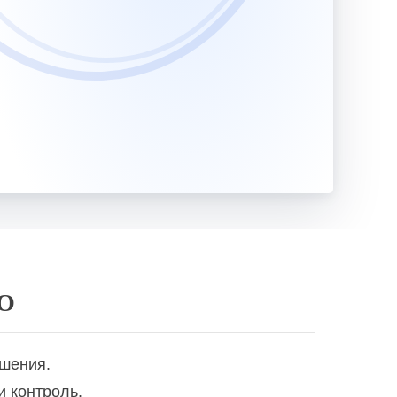
Учитель ИЗО (изобразительного искусства) и труда (технологии). Педагогическая деятельность по проектированию и реализации образовательного процесса в соответствии с ФГОС
Учитель ИЗО и черчения. Педагогическая деятельность по проектированию и реализации образовательного процесса в соответствии с ФГОС
репетиторской деятельности
Учитель иностранного языка. Педагогическая деятельность по проектированию и реализации образовательного процесса в соответствии с ФГОС
Учитель иностранного языка. Технологии проектирования и реализации учебного процесса в начальной, основной и средней школе с учетом требований ФГОС
епетиторской деятельности
ПО
Учитель информатики и ИКТ. Педагогическая деятельность по проектированию и реализации образовательного процесса в соответствии с ФГОС
ешения.
Учитель истории и обществознания. Педагогическая деятельность по проектированию и реализации образовательного процесса в соответствии с ФГОС
и контроль.