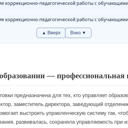
▲ Вверх
Вниз ▼
ение развития и эффективности деятельности образов
кое развитие детей в условиях реализации ФГОС ДО
а обучения и воспитания в условиях реализации ФГОС
образовании — профессиональная 
о-развивающее обучение детей с нарушениями интелле
вки предназначена для тех, кто управляет образов
ектор, заместитель директора, заведующий отделени
омогает выстроить управленческую систему так, что
вания, развивалась, сохраняла управляемость при 