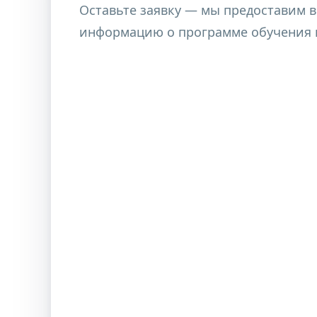
Оставьте заявку — мы предоставим 
Учитель биологии в общеобразовате
информацию о программе обучения и
Учитель биологии и географии в об
Учитель географии в общеобразоват