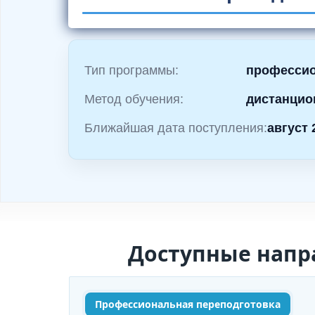
и
м
о
м
Тип программы:
профессио
у
Метод обучения:
дистанцио
Ближайшая дата поступления:
август 
Доступные напр
Профессиональная переподготовка