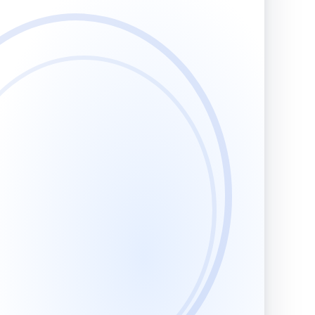
кой деятельности
в репетиторской деятельности
Учитель биологии. Педагогическая деятельность по проектированию и реализации образовательного процесса в соответствии с ФГОС
Учитель биологии. Технологии проектирования и реализации учебного процесса в основной и средней школе с учетом требований ФГОС
ской деятельности
Учитель географии. Педагогическая деятельность по проектированию и реализации образовательного процесса в соответствии с ФГОС
Учитель географии. Технологии проектирования и реализации учебного процесса в основной и средней школе с учетом требований ФГОС
Учитель ИЗО (изобразительного искусства) и МХК (мировой художественной культуры). Педагогическая деятельность по проектированию и реализации образовательного процесса в соответствии с ФГОС