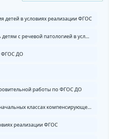
я детей в условиях реализации ФГОС
Воспитатель логопедической группы. Педагогическая и коррекционно-развивающая помощь детям с речевой патологией в условиях реализации ФГОС ДО
и ФГОС ДО
оровительной работы по ФГОС ДО
Коррекционная педагогика в начальном образовании. Преподавание в начальных классах и начальных классах компенсирующего и коррекционно-развивающего образования
ловиях реализации ФГОС