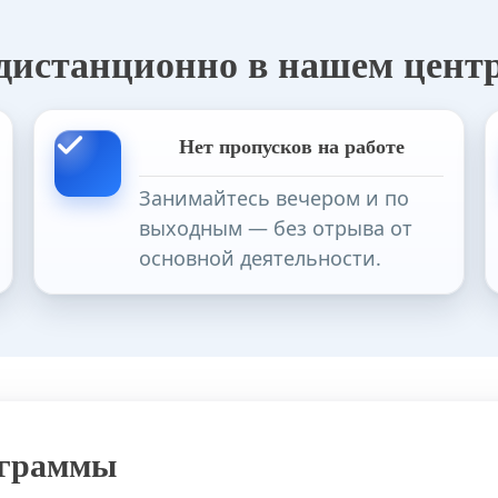
 дистанционно в нашем цент
нных промыслов в дополнительном и общем образован
Нет пропусков на работе
Занимайтесь вечером и по
бразование по направлению «Работа с обучающимися с
выходным — без отрыва от
основной деятельности.
сопровождение общественных объединений (лагерь)
ограммы
ьной школе