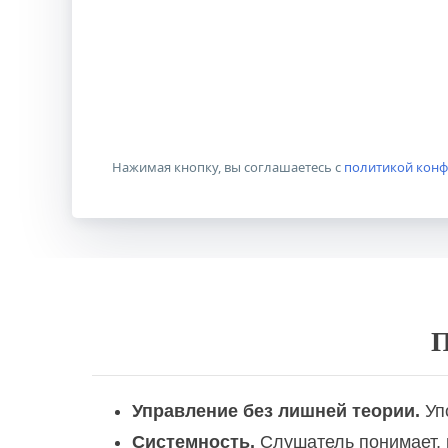
Учитель иностранного языка в обще
Нажимая кнопку, вы соглашаетесь с
политикой кон
Учитель информатики и ИКТ в общео
П
Управление без лишней теории.
Упо
Системность.
Слушатель понимает, к