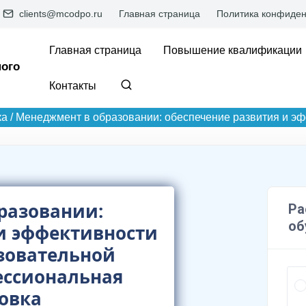
clients@mcodpo.ru
Главная страница
Политика конфиден
Главная страница
Повышение квалификации
ого
Контакты
ка
/
Менеджмент в образовании: обеспечение развития и эф
разовании:
и эффективности
зовательной
ессиональная
овка