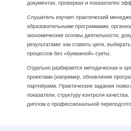
документах, проверках и показателях эф
Педагог-организатор. Проектирован
Слушатель изучает практический менеджм
Педагогика и методика дошкольного
образовательными программами, организа
экономические основы деятельности, док
Педагогика и методика начального 
результатами: как ставить цели, выбира
процессов без «бумажной» суеты.
Педагогика и методика начального 
Отдельно разбирается методическая и ор
Педагогика и психология образован
проектами (например, обновление програ
партнёрами. Практические задания помог
показатели, структуру контроля качества
диплом о профессиональной переподгото