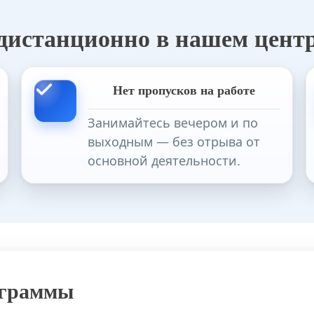
 дистанционно в нашем цент
нных промыслов в дополнительном и общем образован
Нет пропусков на работе
Занимайтесь вечером и по
выходным — без отрыва от
бразование по направлению «Работа с обучающимися с
основной деятельности.
сопровождение общественных объединений (лагерь)
ограммы