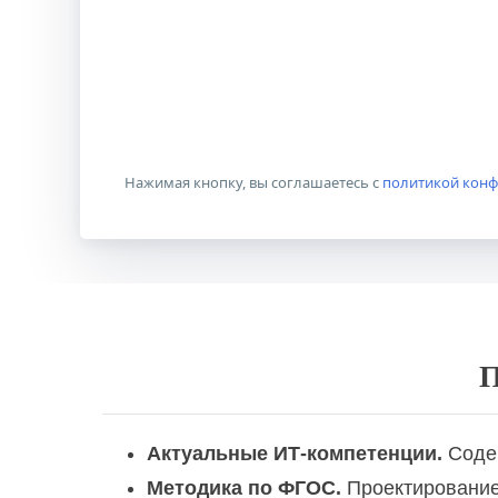
Нажимая кнопку, вы соглашаетесь с
политикой кон
Учитель иностранного языка в обще
П
Учитель информатики и ИКТ в общео
Актуальные ИТ-компетенции.
Содер
Методика по ФГОС.
Проектирование 