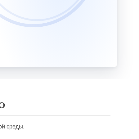
Учитель ИЗО (изобразительного искусства) и МХК (мировой художественной культуры). Педагогическая деятельность по проектированию и реализации образовательного процесса в соответствии с ФГОС
Учитель ИЗО (изобразительного искусства) и труда (технологии). Педагогическая деятельность по проектированию и реализации образовательного процесса в соответствии с ФГОС
Учитель ИЗО и черчения. Педагогическая деятельность по проектированию и реализации образовательного процесса в соответствии с ФГОС
репетиторской деятельности
Учитель иностранного языка. Педагогическая деятельность по проектированию и реализации образовательного процесса в соответствии с ФГОС
Учитель иностранного языка. Технологии проектирования и реализации учебного процесса в начальной, основной и средней школе с учетом требований ФГОС
ПО
епетиторской деятельности
ой среды.
Учитель информатики и ИКТ. Педагогическая деятельность по проектированию и реализации образовательного процесса в соответствии с ФГОС