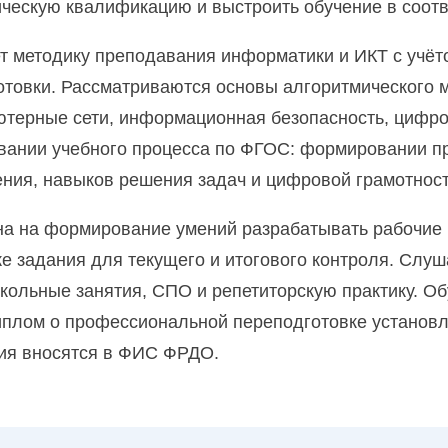
гическую квалификацию и выстроить обучение в соот
ие и реализация социально-педагогической деятельнос
т методику преподавания информатики и ИКТ с учёт
отовки. Рассматриваются основы алгоритмического
 образования с дополнительной подготовкой в области 
ютерные сети, информационная безопасность, цифро
овании учебного процесса по ФГОС: формировании 
образования в рамках реализации ФГОС
ения, навыков решения задач и цифровой грамотност
общего и дошкольного образования
на на формирование умений разрабатывать рабочие
же задания для текущего и итогового контроля. Слу
ия
ольные занятия, СПО и репетиторскую практику. Об
иплом о профессиональной переподготовке установл
ия вносятся в ФИС ФРДО.