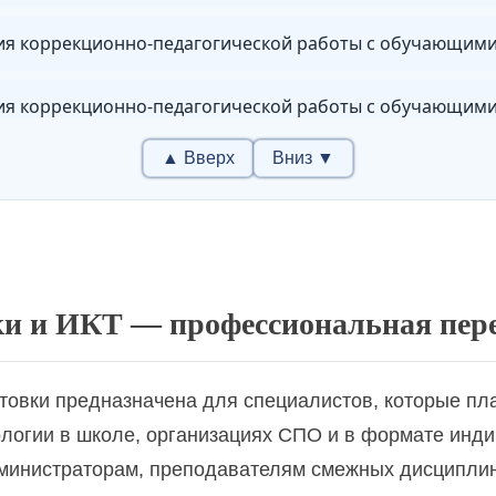
▲ Вверх
Вниз ▼
ение развития и эффективности деятельности образов
кое развитие детей в условиях реализации ФГОС ДО
а обучения и воспитания в условиях реализации ФГОС
и и ИКТ — профессиональная пер
о-развивающее обучение детей с нарушениями интелле
овки предназначена для специалистов, которые пл
огии в школе, организациях СПО и в формате индив
министраторам, преподавателям смежных дисциплин 