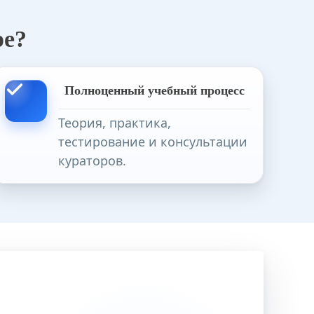
ре?
Преподавание музыкальных дисциплин в организациях дополнительного и общего образования с учетом требований ФГТ и ФГОС
ии
Полноценный учебный процесс
Руководитель дошкольной образовательной организации. Менеджмент в сфере дошкольного образования в условиях реализации ФГОС ДО
Теория, практика,
тестирование и консультации
 нарушениями речи и коммуникации»
кураторов.
Специальное (дефектологическое) образование по направлению «Работа с обучающимися с умственной отсталостью (интеллектуальными нарушениями), с тяжелыми и множественными нарушениями развития». Олигофренопедагогика и олигофренопсихология
Специальное (дефектологическое) образование по профилю «Учитель-дефектолог» с дополнительной специализацией в области детской нейропсихологии