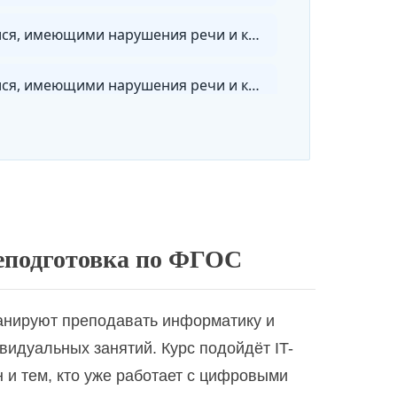
Логопедия. Содержание и организация коррекционно-педагогической работы с обучающимися, имеющими нарушения речи и коммуникации, с дополнительной специализацией в области дефектологии
Логопедия. Содержание и организация коррекционно-педагогической работы с обучающимися, имеющими нарушения речи и коммуникации, с дополнительной специализацией в области дошкольной дефектологии
ательной организации
еподготовка по ФГОС
кта в условиях реализации ФГОС
анируют преподавать информатику и
Организация психолого-педагогических условий развития и поддержки одаренных детей в современном образовательном пространстве
идуальных занятий. Курс подойдёт IT-
и тем, кто уже работает с цифровыми
Педагог-воспитатель группы продленного дня. Проектирование и реализация учебно-воспитательной деятельности в рамках ФГОС