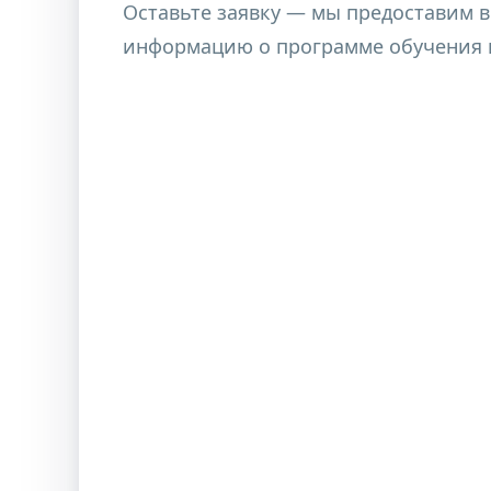
Учитель английского языка в начал
Оставьте заявку — мы предоставим 
информацию о программе обучения и
Учитель биологии в общеобразовате
Учитель биологии и географии в об
Учитель географии в общеобразоват