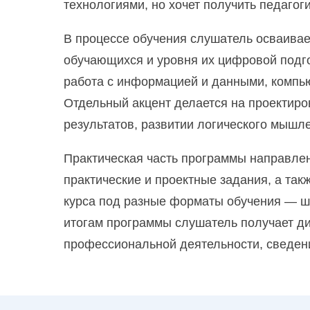
технологиями, но хочет получить педаго
Педагог-организатор. Проектирован
В процессе обучения слушатель осваивае
обучающихся и уровня их цифровой подг
Педагогика и методика дошкольного
работа с информацией и данными, компь
Отдельный акцент делается на проектир
Педагогика и методика начального 
результатов, развитии логического мышл
Педагогика и методика начального 
Практическая часть программы направле
практические и проектные задания, а так
Педагогика и психология образован
курса под разные форматы обучения — шк
итогам программы слушатель получает д
профессиональной деятельности, сведен