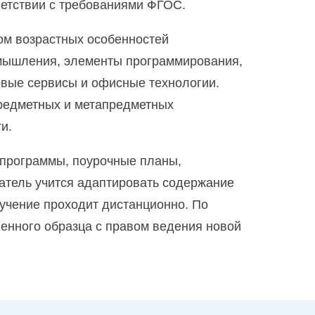
ветствии с требованиями ФГОС.
ти в рамках ФГОС
ом возрастных особенностей
 мышления, элементы программирования,
детской психологии
вые сервисы и офисные технологии.
предметных и метапредметных
и.
 программы, поурочные планы,
шатель учится адаптировать содержание
учение проходит дистанционно. По
енного образца с правом ведения новой
Преподавание в начальных классах с дополнительной подготовкой в области методики обучения предмету «Математика» с учетом требований ФГОС ООО
Преподавание в начальных классах с дополнительной подготовкой в области методики обучения предмету «Русский язык» с учетом требований ФГОС ООО
Преподавание изобразительного (ИЗО) и декоративно-прикладного искусства (ДПИ) в дополнительном и общем образовании с учетом требований ФГОС