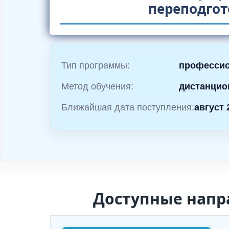
и
переподгот
м
о
м
у
Тип программы:
профессио
Метод обучения:
дистанцио
Ближайшая дата поступления:
август 
Доступные напр