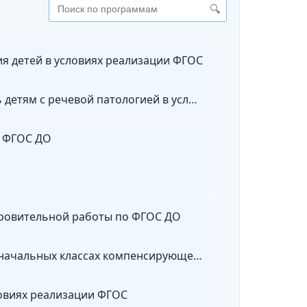
🔍
я детей в условиях реализации ФГОС
Воспитатель логопедической группы. Педагогическая и коррекционно-развивающая помощь детям с речевой патологией в условиях реализации ФГОС ДО
и ФГОС ДО
оровительной работы по ФГОС ДО
Коррекционная педагогика в начальном образовании. Преподавание в начальных классах и начальных классах компенсирующего и коррекционно-развивающего образования
ловиях реализации ФГОС