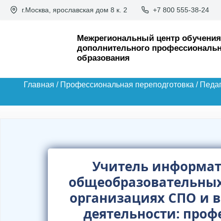
П
г.Москва, ярославская дом 8 к. 2
+7 800 555-38-24
е
р
Межрегиональный центр обучения
дополнительного профессиональн
е
образования
й
т
Главная
/
Профессиональная переподготовка
/
Педаг
и
к
с
о
д
Учитель информат
е
общеобразовательных
р
организациях СПО и в
ж
деятельности: проф