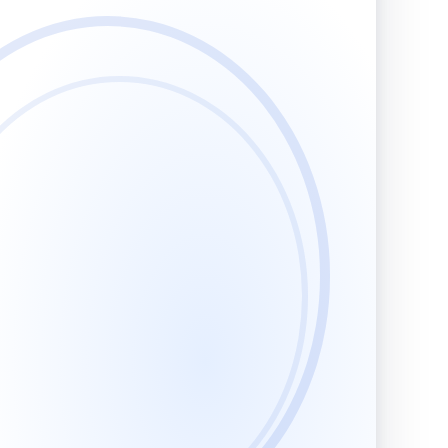
кой деятельности
в репетиторской деятельности
Учитель биологии. Педагогическая деятельность по проектированию и реализации образовательного процесса в соответствии с ФГОС
Учитель биологии. Технологии проектирования и реализации учебного процесса в основной и средней школе с учетом требований ФГОС
ской деятельности
Учитель географии. Педагогическая деятельность по проектированию и реализации образовательного процесса в соответствии с ФГОС
Учитель географии. Технологии проектирования и реализации учебного процесса в основной и средней школе с учетом требований ФГОС