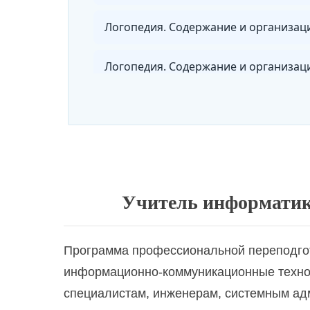
Менеджмент в образовании: обеспеч
Музыкальное воспитание и эстетичес
Общая педагогика: теория и методик
Учитель информатик
Олигофренопедагогика. Коррекционн
Программа профессиональной переподгот
информационно-коммуникационные технол
специалистам, инженерам, системным ад