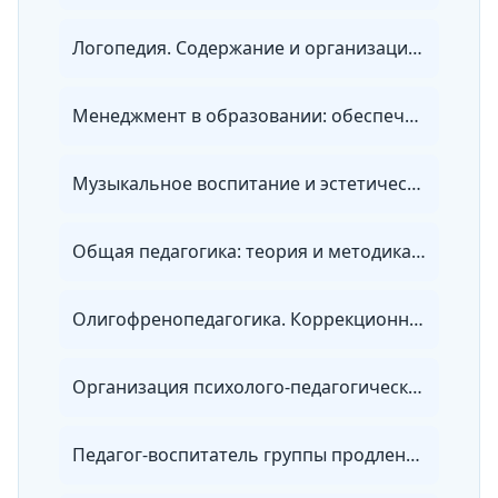
Логопедия. Содержание и организация коррекционно-педагогической работы с обучающимися, имеющими нарушения речи и коммуникации, с дополнительной специализацией в области дошкольной дефектологии
Менеджмент в образовании: обеспечение развития и эффективности деятельности образовательной организации
Музыкальное воспитание и эстетическое развитие детей в условиях реализации ФГОС ДО
Общая педагогика: теория и методика обучения и воспитания в условиях реализации ФГОС
Олигофренопедагогика. Коррекционно-развивающее обучение детей с нарушениями интеллекта в условиях реализации ФГОС
Организация психолого-педагогических условий развития и поддержки одаренных детей в современном образовательном пространстве
Педагог-воспитатель группы продленного дня. Проектирование и реализация учебно-воспитательной деятельности в рамках ФГОС