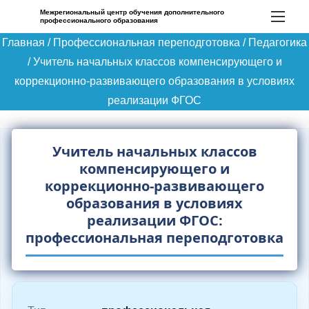
П
Межрегиональный центр обучения дополнительного
профессионального образования
е
Главная
/
Профессиональная переподготовка
/
Педагогика
р
/
Учитель начальных классов компенсирующего и
е
коррекционно-развивающего образования в условиях
й
реализации ФГОС
т
и
к
Учитель начальных классов
с
компенсирующего и
о
коррекционно-развивающего
образования в условиях
д
реализации ФГОС:
е
профессиональная переподготовка
р
ж
и
м