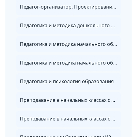
Педагог-организатор. Проектирование и реализация социально-педагогической деятельности в рамках ФГОС
Педагогика и методика дошкольного образования с дополнительной подготовкой в области детской психологии
Педагогика и методика начального образования в рамках реализации ФГОС
Педагогика и методика начального общего и дошкольного образования
Педагогика и психология образования
Преподавание в начальных классах с дополнительной подготовкой в области методики обучения предмету «Математика» с учетом требований ФГОС ООО
Преподавание в начальных классах с дополнительной подготовкой в области методики обучения предмету «Русский язык» с учетом требований ФГОС ООО