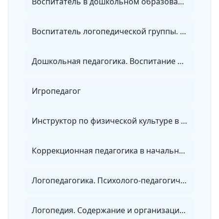
Воспитатель в дошкольном образовании. Психолого-педагогическое сопровождение развития детей в условиях реализации ФГОС
Воспитатель логопедической группы. Педагогическая и коррекционно-развивающая помощь детям с речевой патологией в условиях реализации ФГОС ДО
Дошкольная педагогика. Воспитание и развитие детей в ДОО в соответствии с требованиями ФГОС ДО
Игропедагог
Инструктор по физической культуре в ДОО: планирование и организация физкультурно-оздоровительной работы по ФГОС ДО
Коррекционная педагогика в начальном образовании. Преподавание в начальных классах и начальных классах компенсирующего и коррекционно-развивающего образования
Логопедагогика. Психолого-педагогическое сопровождение детей с нарушениями речи в условиях реализации ФГОС
Логопедия. Содержание и организация коррекционно-педагогической работы с обучающимися, имеющими нарушения речи и коммуникации, с дополнительной специализацией в области дефектологии