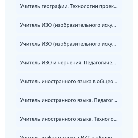
Учитель географии. Технологии проектирования и реализации учебного процесса в основной и средней школе с учетом требований ФГОС
Учитель ИЗО (изобразительного искусства) и МХК (мировой художественной культуры). Педагогическая деятельность по проектированию и реализации образовательного процесса в соответствии с ФГОС
Учитель ИЗО (изобразительного искусства) и труда (технологии). Педагогическая деятельность по проектированию и реализации образовательного процесса в соответствии с ФГОС
Учитель ИЗО и черчения. Педагогическая деятельность по проектированию и реализации образовательного процесса в соответствии с ФГОС
Учитель иностранного языка в общеобразовательных организациях, организациях СПО и в репетиторской деятельности
Учитель иностранного языка. Педагогическая деятельность по проектированию и реализации образовательного процесса в соответствии с ФГОС
Учитель иностранного языка. Технологии проектирования и реализации учебного процесса в начальной, основной и средней школе с учетом требований ФГОС
Учитель информатики и ИКТ в общеобразовательных организациях, организациях СПО и в репетиторской деятельности