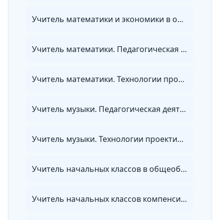
Учитель математики и экономики в общеобразовательных организациях, организациях СПО и в репетиторской деятельности
Учитель математики. Педагогическая деятельность по проектированию и реализации образовательного процесса в соответствии с ФГОС
Учитель математики. Технологии проектирования и реализации учебного процесса в основной и средней школе с учетом требований ФГОС
Учитель музыки. Педагогическая деятельность по проектированию и реализации образовательного процесса в соответствии с ФГОС
Учитель музыки. Технологии проектирования и реализации учебного процесса в начальной и основной школе с учетом требований ФГОС
Учитель начальных классов в общеобразовательных организациях и частной (репетиторской) практике
Учитель начальных классов компенсирующего и коррекционно-развивающего образования в условиях реализации ФГОС