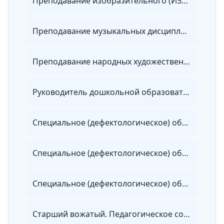
Преподавание изобразительного (ИЗО) и декоративно-прикладного искусства (ДПИ) в дополнительном и общем образовании с учетом требований ФГОС
Преподавание музыкальных дисциплин в организациях дополнительного и общего образования с учетом требований ФГТ и ФГОС
Преподавание народных художественных промыслов в дополнительном и общем образовании
Руководитель дошкольной образовательной организации. Менеджмент в сфере дошкольного образования в условиях реализации ФГОС ДО
Специальное (дефектологическое) образование по направлению «Работа с обучающимися с нарушениями речи и коммуникации»
Специальное (дефектологическое) образование по направлению «Работа с обучающимися с умственной отсталостью (интеллектуальными нарушениями), с тяжелыми и множественными нарушениями развития». Олигофренопедагогика и олигофренопсихология
Специальное (дефектологическое) образование по профилю «Учитель-дефектолог» с дополнительной специализацией в области детской нейропсихологии
Старший вожатый. Педагогическое сопровождение общественных объединений (лагерь)