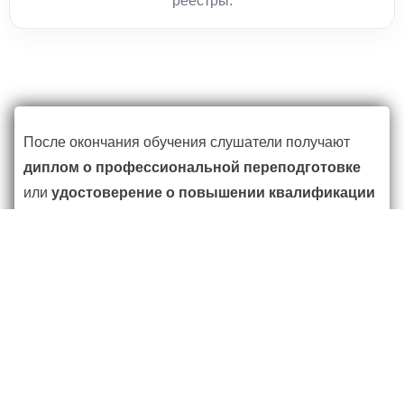
реестры.
После окончания обучения слушатели получают
диплом о профессиональной переподготовке
или
удостоверение о повышении квалификации
— документы
установленного образца
,
подтверждающие квалификацию в сфере
эксплуатации подъёмных сооружений и лифтов. Все
сведения о выпускниках заносятся в федеральную
систему
ФИС ФРДО
, где можно проверить
подлинность документа.
Диплом подтверждает техническую компетентность
и открывает возможности для работы в