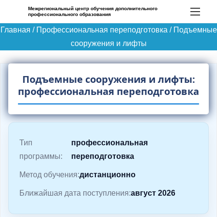
П
Межрегиональный центр обучения дополнительного
профессионального образования
е
Главная
/
Профессиональная переподготовка
/
Подъемные
р
сооружения и лифты
е
й
т
Подъемные сооружения и лифты:
и
профессиональная переподготовка
к
с
о
д
Тип
профессиональная
е
программы:
переподготовка
р
Метод обучения:
дистанционно
ж
Ближайшая дата поступления:
август 2026
и
м