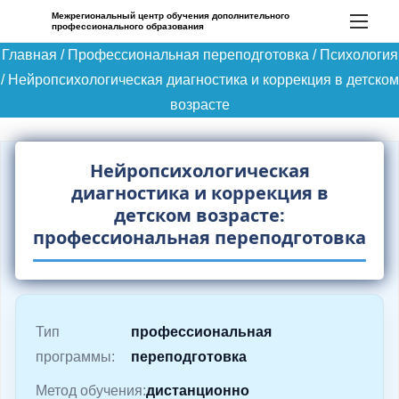
П
Межрегиональный центр обучения дополнительного
профессионального образования
е
Главная
/
Профессиональная переподготовка
/
Психология
р
/
Нейропсихологическая диагностика и коррекция в детском
е
возрасте
й
т
и
Нейропсихологическая
к
диагностика и коррекция в
с
детском возрасте:
профессиональная переподготовка
о
д
е
р
Тип
профессиональная
ж
программы:
переподготовка
и
м
Метод обучения:
дистанционно