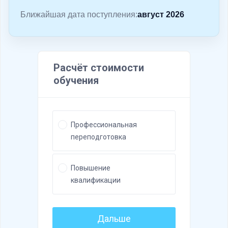
о
Ближайшая дата поступления:
август 2026
м
у