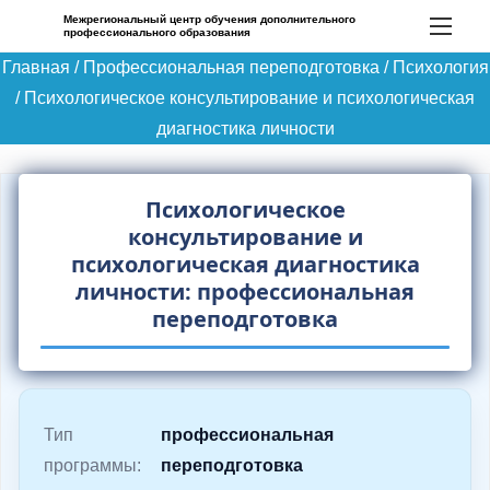
П
Межрегиональный центр обучения дополнительного
профессионального образования
е
Главная
/
Профессиональная переподготовка
/
Психология
р
/
Психологическое консультирование и психологическая
е
диагностика личности
й
т
и
Психологическое
к
консультирование и
с
психологическая диагностика
личности: профессиональная
о
переподготовка
д
е
р
ж
Тип
профессиональная
и
программы:
переподготовка
м