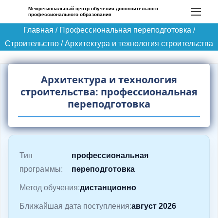
П
Межрегиональный центр обучения дополнительного
профессионального образования
е
Главная
/
Профессиональная переподготовка
/
р
Строительство
/
Архитектура и технология строительства
е
й
т
Архитектура и технология
и
строительства: профессиональная
к
переподготовка
с
о
д
Тип
профессиональная
е
программы:
переподготовка
р
ж
Метод обучения:
дистанционно
и
Ближайшая дата поступления:
август 2026
м