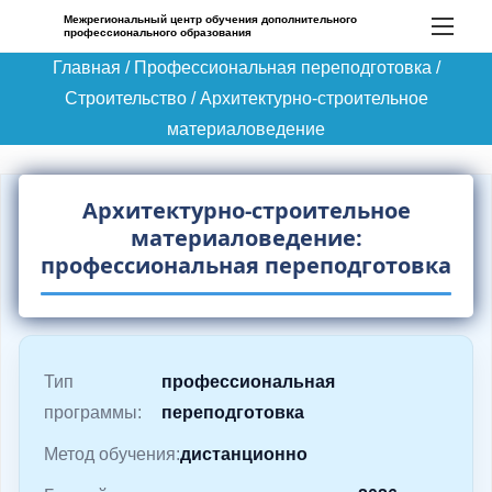
П
Межрегиональный центр обучения дополнительного
профессионального образования
е
Главная
/
Профессиональная переподготовка
/
р
Строительство
/
Архитектурно-строительное
е
материаловедение
й
т
и
Архитектурно-строительное
к
материаловедение:
с
профессиональная переподготовка
о
д
е
Тип
профессиональная
р
программы:
переподготовка
ж
и
Метод обучения:
дистанционно
м