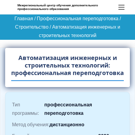
П
Межрегиональный центр обучения дополнительного
профессионального образования
е
Главная
/
Профессиональная переподготовка
/
р
Строительство
/
Автоматизация инженерных и
е
строительных технологий
й
т
и
Автоматизация инженерных и
к
строительных технологий:
с
профессиональная переподготовка
о
д
е
Тип
профессиональная
р
программы:
переподготовка
ж
и
Метод обучения:
дистанционно
м