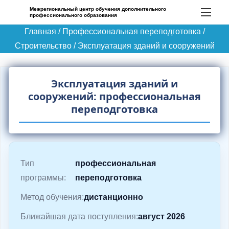
П
Межрегиональный центр обучения дополнительного
профессионального образования
е
Главная
/
Профессиональная переподготовка
/
р
Строительство
/
Эксплуатация зданий и сооружений
е
й
т
Эксплуатация зданий и
и
сооружений: профессиональная
к
переподготовка
с
о
д
Тип
профессиональная
е
программы:
переподготовка
р
ж
Метод обучения:
дистанционно
и
Ближайшая дата поступления:
август 2026
м