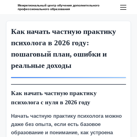
П
Межрегиональный центр обучения дополнительного
профессионального образования
е
р
е
Как начать частную практику
й
психолога в 2026 году:
т
пошаговый план, ошибки и
и
к
реальные доходы
с
о
д
Как начать частную практику
е
психолога с нуля в 2026 году
р
ж
Начать частную практику психолога можно
и
даже без опыта, если есть базовое
м
образование и понимание, как устроена