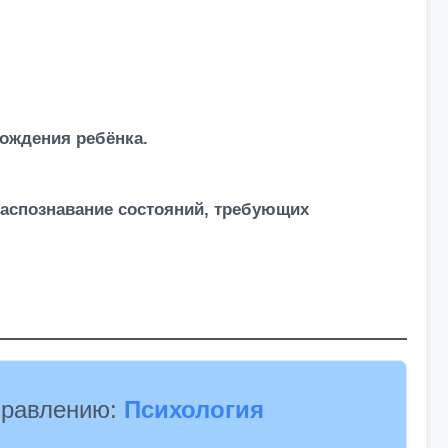
рождения ребёнка.
распознавание состояний, требующих
правлению:
Психология