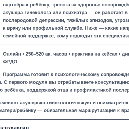
партнёра к ребёнку, тревога за здоровье новорожд
акушера-гинеколога или психиатра — он работает в 
послеродовой депрессии, тяжёлых эпизодов, угроз
к врачу или профильной службе. Ниже — какие нап
семейной поддержке, кому подходит эта специализа
Онлайн • 250–520 ак. часов • практика на кейсах •
ФРДО
Программа готовит к психологическому сопровожд
. С первого модуля вы отрабатываете консультации
ю ребёнка, поддержкой отца и профилактикой послер
заменяет акушерско-гинекологическую и психиатрич
матери/ребёнку — обязательная маршрутизация к вр
психологии