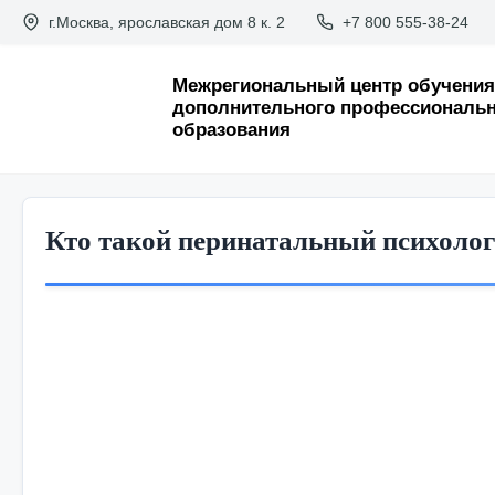
П
г.Москва, ярославская дом 8 к. 2
+7 800 555-38-24
е
р
Межрегиональный центр обучения
дополнительного профессиональн
е
образования
й
т
и
Кто такой перинатальный психолог:
к
с
о
д
е
р
ж