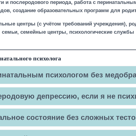
 и послеродового периода, работа с перинатальным
дов, создание образовательных программ для родит
льные центры (с учётом требований учреждения), ро
 семьи, семейные центры, психологические службы п
инатального психолога
инатальным психологом без медобр
еродовую депрессию, если я не псих
альное состояние без сложных тест