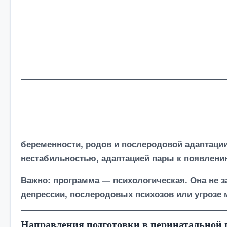
и
м
о
м
у
беременности, родов и послеродовой адаптации
нестабильностью, адаптацией пары к появлени
Важно: программа — психологическая. Она не 
депрессии, послеродовых психозов или угрозе 
Направления подготовки в перинатальной 