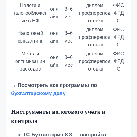
Налоги и
диплом
ФИС
онл
3–6
налогообложен
профперепод
ФРД
айн
мес
ие в РФ
готовки
О
диплом
ФИС
Налоговый
онл
3–6
профперепод
ФРД
консалтинг
айн
мес
готовки
О
Методы
диплом
ФИС
онл
3–6
оптимизации
профперепод
ФРД
айн
мес
расходов
готовки
О
→ Посмотреть все программы по
бухгалтерскому делу
Инструменты налогового учёта и
контроля
1С:Бухгалтерия 8.3
— настройка