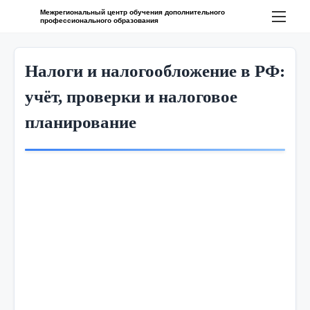
П
Межрегиональный центр обучения дополнительного
профессионального образования
е
р
е
Налоги и налогообложение в РФ:
й
учёт, проверки и налоговое
т
планирование
и
к
с
о
д
е
р
ж
и
м