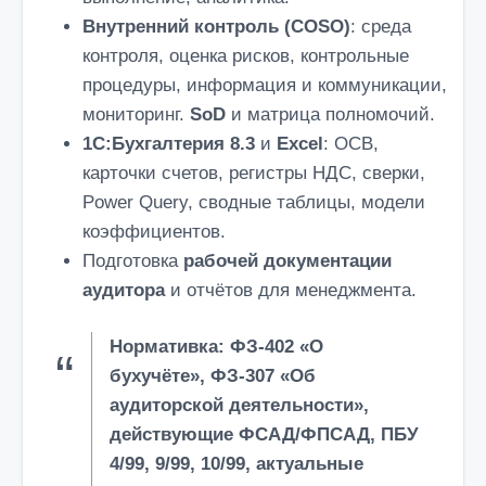
Внутренний контроль (COSO)
: среда
контроля, оценка рисков, контрольные
процедуры, информация и коммуникации,
мониторинг.
SoD
и матрица полномочий.
1С:Бухгалтерия 8.3
и
Excel
: ОСВ,
карточки счетов, регистры НДС, сверки,
Power Query, сводные таблицы, модели
коэффициентов.
Подготовка
рабочей документации
аудитора
и отчётов для менеджмента.
Нормативка:
ФЗ-402
«О
бухучёте»,
ФЗ-307
«Об
аудиторской деятельности»,
действующие
ФСАД/ФПСАД
,
ПБУ
4/99, 9/99, 10/99
, актуальные