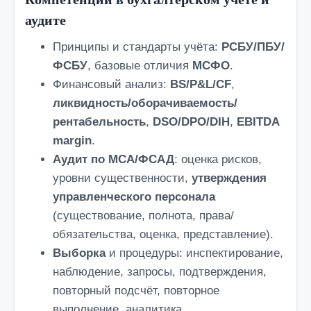
аудите
Принципы и стандарты учёта:
РСБУ/ПБУ/
ФСБУ
, базовые отличия
МСФО
.
Финансовый анализ:
BS/P&L/CF
,
ликвидность/оборачиваемость/
рентабельность
,
DSO/DPO/DIH
,
EBITDA
margin
.
Аудит по МСА/ФСАД
: оценка рисков,
уровни существенности,
утверждения
управленческого персонала
(существование, полнота, права/
обязательства, оценка, представление).
Выборка
и процедуры: инспектирование,
наблюдение, запросы, подтверждения,
повторный подсчёт, повторное
выполнение, аналитика.