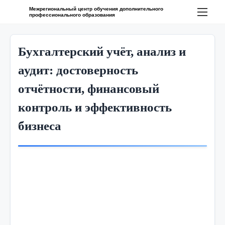
П
Межрегиональный центр обучения дополнительного
профессионального образования
е
р
е
Бухгалтерский учёт, анализ и
й
аудит: достоверность
т
отчётности, финансовый
и
к
контроль и эффективность
с
бизнеса
о
д
е
р
ж
и
м