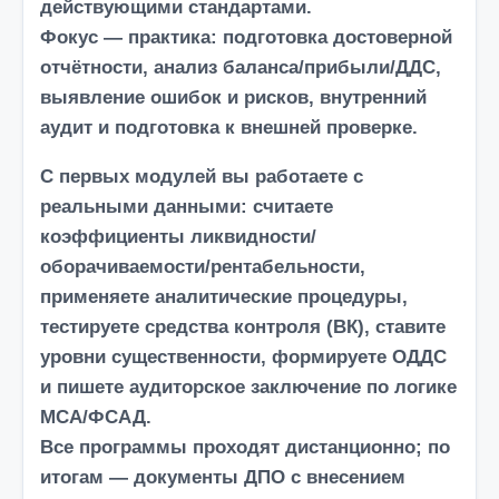
действующими стандартами.
Фокус —
практика
: подготовка достоверной
отчётности, анализ баланса/прибыли/ДДС,
выявление ошибок и рисков,
внутренний
аудит
и подготовка к внешней проверке.
С первых модулей вы работаете с
реальными данными: считаете
коэффициенты ликвидности/
оборачиваемости/рентабельности
,
применяете
аналитические процедуры
,
тестируете
средства контроля (ВК)
, ставите
уровни существенности
, формируете
ОДДС
и пишете
аудиторское заключение
по логике
МСА/ФСАД.
Все программы проходят дистанционно; по
итогам —
документы ДПО
с внесением