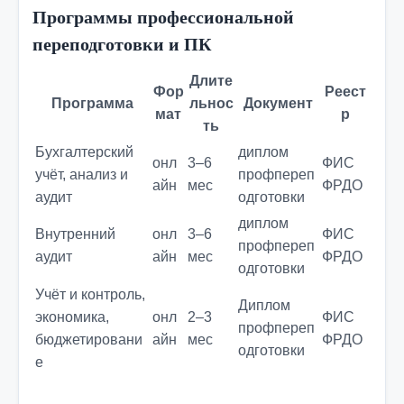
Программы профессиональной
переподготовки и ПК
Длите
Фор
Реест
Программа
льнос
Документ
мат
р
ть
Бухгалтерский
диплом
онл
3–6
ФИС
учёт, анализ и
профпереп
айн
мес
ФРДО
аудит
одготовки
диплом
Внутренний
онл
3–6
ФИС
профпереп
аудит
айн
мес
ФРДО
одготовки
Учёт и контроль,
Диплом
экономика,
онл
2–3
ФИС
профпереп
бюджетировани
айн
мес
ФРДО
одготовки
е