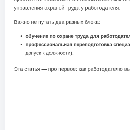
и
управления охраной труда у работодателя.
м
о
Важно не путать два разных блока:
м
у
обучение по охране труда для работодате
профессиональная переподготовка специа
допуск к должности).
Эта статья — про первое: как работодателю в