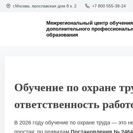
П
г.Москва, ярославская дом 8 к. 2
+7 800 555-38-24
е
р
Межрегиональный центр обучения
дополнительного профессиональн
е
образования
й
т
и
к
с
Обучение по охране тр
о
д
ответственность работ
е
р
В 2026 году обучение по охране труда — это н
ж
простая: по правилам
Постановления № 2464