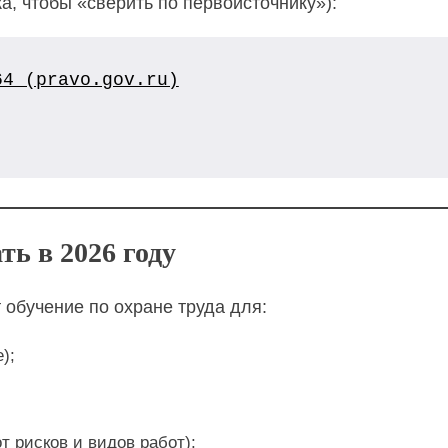
, чтобы «сверить по первоисточнику»):
64 (pravo.gov.ru)
ть в 2026 году
 обучение по охране труда для:
);
т рисков и видов работ);