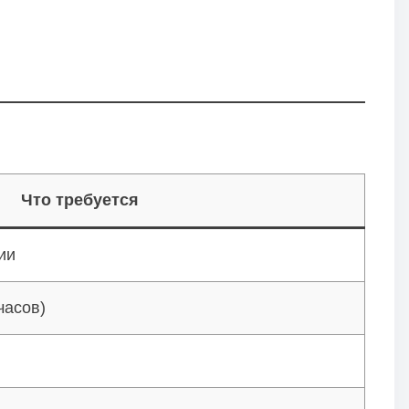
Что требуется
ии
часов)