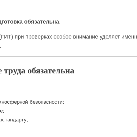
дготовка обязательна
.
 (ГИТ) при проверках особое внимание уделяет именн
.
е труда обязательна
хносферной безопасности;
е;
фстандарту;