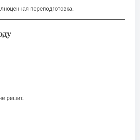
полноценная переподготовка.
оду
не решит.