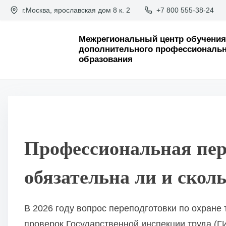
П
г.Москва, ярославская дом 8 к. 2
+7 800 555-38-24
е
р
Межрегиональный центр обучения
дополнительного профессиональн
е
образования
й
т
и
к
с
Профессиональная пере
о
д
обязательна ли и скол
е
р
В 2026 году вопрос переподготовки по охране
ж
проверок Государственной инспекции труда (Г