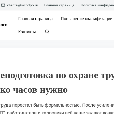
clients@mcodpo.ru
Главная страница
Политика конфиден
Главная страница
Повышение квалификации
ого
Контакты
подготовка по охране труд
ько часов нужно
 труда перестал быть формальностью. После усилени
ИТ) работодатели и кадровики всё чаще задают конк