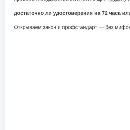
и
м
достаточно ли удостоверения на 72 часа и
о
м
Открываем закон и профстандарт — без мифо
у