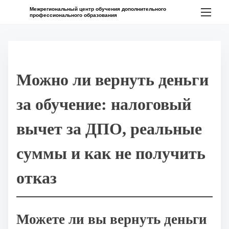
П
Межрегиональный центр обучения дополнительного
профессионального образования
е
р
е
й
Можно ли вернуть деньги
т
и
за обучение: налоговый
к
с
вычет за ДПО, реальные
о
суммы и как не получить
д
е
отказ
р
ж
и
Можете ли вы вернуть деньги
м