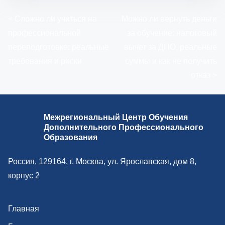
Н
<
Сложно ли учиться на
Можно ли вернуть деньги
профессиональной
за обучение: налоговый
а
переподготовке: реальные
вычет за ДПО, реальные
в
требования и риски
суммы и как не получить
отказ
>
и
г
Межрегиональный Центр Обучения
а
Дополнительного Профессионального
Образования
ц
и
Россия, 129164, г. Москва, ул. Ярославская, дом 8,
корпус 2
я
п
Главная
о