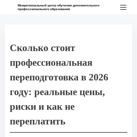
П
Межрегиональный центр обучения дополнительного
профессионального образования
е
р
е
й
Сколько стоит
т
и
профессиональная
к
с
переподготовка в 2026
о
году: реальные цены,
д
е
риски и как не
р
ж
переплатить
и
м