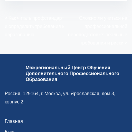
Н
<
Как читать профстандарт
Сложно ли учиться на
и определить требования к
профессиональной
а
образованию
переподготовке: реальные
в
требования и риски
>
и
г
Межрегиональный Центр Обучения
Дополнительного Профессионального
а
Образования
ц
Россия, 129164, г. Москва, ул. Ярославская, дом 8,
и
корпус 2
я
Главная
п
Блог