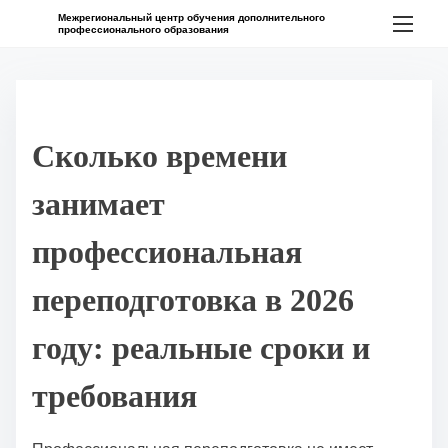
П
Межрегиональный центр обучения дополнительного
профессионального образования
е
р
е
й
Сколько времени
т
и
занимает
к
с
профессиональная
о
переподготовка в 2026
д
е
году: реальные сроки и
р
ж
требования
и
м